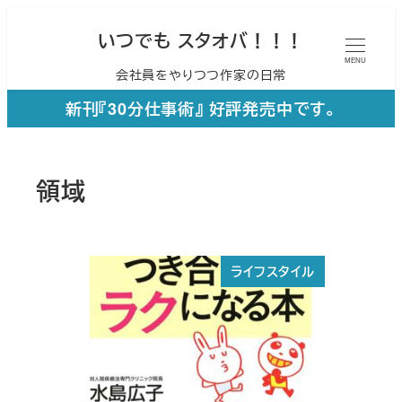
メ
いつでも スタオバ！！！
イ
MENU
会社員をやりつつ作家の日常
ン
コ
新刊『30分仕事術』 好評発売中です。
ン
テ
領域
ン
ツ
へ
ライフスタイル
移
動